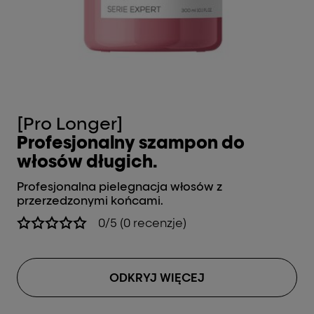
[Pro Longer]
[
Profesjonalny szampon do
P
włosów długich.
w
Profesjonalna pielegnacja włosów z
Pr
przerzedzonymi końcami.
pr
0/5 (0 recenzje)
ODKRYJ WIĘCEJ