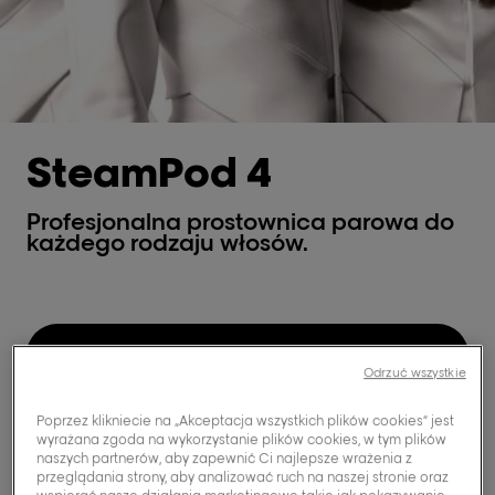
SteamPod 4
Profesjonalna prostownica parowa do
każdego rodzaju włosów.
Kup teraz
Odrzuć wszystkie
Poprzez klikniecie na „Akceptacja wszystkich plików cookies” jest
wyrażana zgoda na wykorzystanie plików cookies, w tym plików
naszych partnerów, aby zapewnić Ci najlepsze wrażenia z
przeglądania strony, aby analizować ruch na naszej stronie oraz