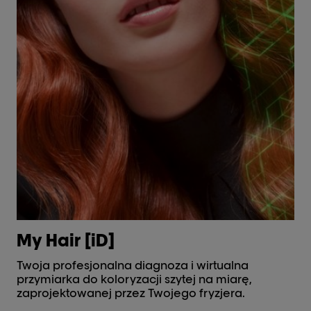
My Hair [iD]
Ai
Twoja profesjonalna diagnoza i wirtualna
Pi
przymiarka do koloryzacji szytej na miarę,
te
zaprojektowanej przez Twojego fryzjera.