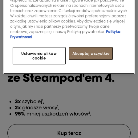
wspierać nasze działania marketingowe takie jak pokazywanie
Ci spersonalizowanych reklam na stronach internetowych osób
trzecich oraz zapewnienie Ci funkcji mediów społecznościowych.
W każdej chwili możesz zarządzić swoimi preferencjami poprzez
zakładkę Ustawienia plików cookies. Aby dowiedzieć się więcej
o tym, jak my i nasi partnerzy przetwarzamy Twoje dane
osobowe, zapoznaj się z naszą Polityką prywatności.
Polityka
Prywatnosci
Nieograniczone
Ustawienia plików
Akceptuj wszystkie
cookie
możliwości stylizacji
ze Steampod'em 4.
3x
szybciej
,
1
2x
gładsze włosy
,
1
95%
mniej uszkodzeń włosów
.
2
Kup teraz