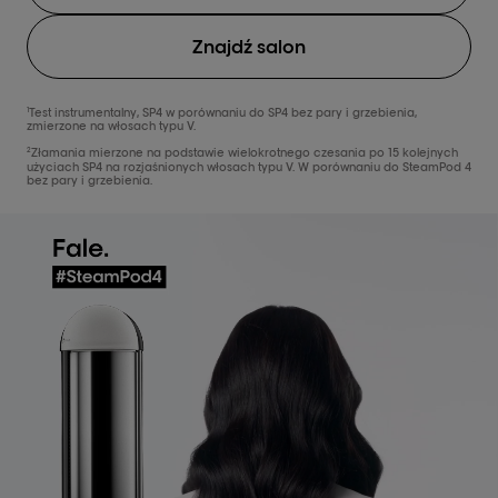
Znajdź salon
1
Test instrumentalny, SP4 w porównaniu do SP4 bez pary i grzebienia,
zmierzone na włosach typu V.
2
Złamania mierzone na podstawie wielokrotnego czesania po 15 kolejnych
użyciach SP4 na rozjaśnionych włosach typu V. W porównaniu do SteamPod 4
bez pary i grzebienia.