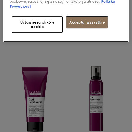
osobowe, zapoznaj się z naszą Polityką prywatności.
Polityka
0/5 (0 recenzje)
Prywatnosci
Ustawienia plików
Akceptuj wszystkie
Odkryj więcej
Odkryj więcej
cookie