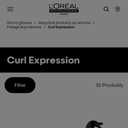
L'Oréal Professionnel Paris
Site Menu
Stor
Strona główna
>
Wszystkie produkty do włosów
>
Pielęgnacja włosów
>
Curl Expression
Curl Expression
10 Produkty
Filter