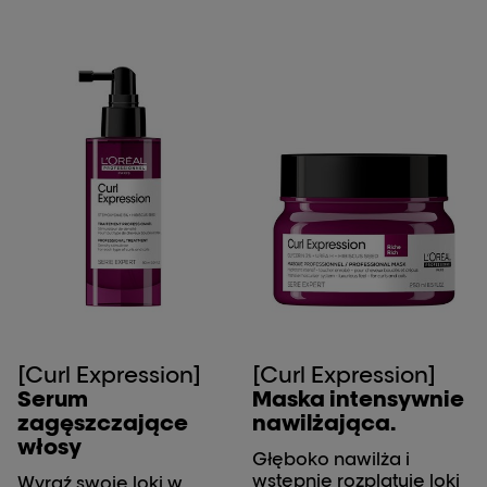
[Curl Expression]
[Curl Expression]
Serum
Maska intensywnie
zagęszczające
nawilżająca.
włosy
Głęboko nawilża i
wstępnie rozplątuje loki
Wyraź swoje loki w