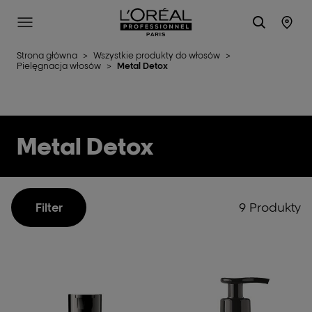
L'Oréal Professionnel Paris
Site Menu
Stor
Strona główna
>
Wszystkie produkty do włosów
>
Pielęgnacja włosów
>
Metal Detox
Metal Detox
9 Produkty
Filter