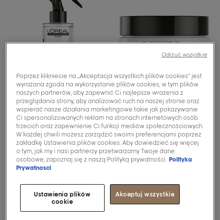
Odrzuć wszystkie
Poprzez klikniecie na „Akceptacja wszystkich plików cookies” jest
wyrażana zgoda na wykorzystanie plików cookies, w tym plików
naszych partnerów, aby zapewnić Ci najlepsze wrażenia z
przeglądania strony, aby analizować ruch na naszej stronie oraz
wspierać nasze działania marketingowe takie jak pokazywanie
Ci spersonalizowanych reklam na stronach internetowych osób
[tecni.art]
[tecni.art]
trzecich oraz zapewnienie Ci funkcji mediów społecznościowych.
W każdej chwili możesz zarządzić swoimi preferencjami poprzez
Spray Flex Pli.
Pasta Fix Paste
zakładkę Ustawienia plików cookies. Aby dowiedzieć się więcej
o tym, jak my i nasi partnerzy przetwarzamy Twoje dane
Spray aktywowany
Fix Paste mocne
osobowe, zapoznaj się z naszą Polityką prywatności.
Polityka
ciepłem dla elastycznej
utrwalenie, matowe
Prywatnosci
kontroli, przeciw
wykończenie.
puszeniu się.
Ustawienia plików
Akceptuj wszystkie
0/5 (0 recenzje)
cookie
0/5 (0 recenzje)