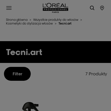
L'Oréal Professionnel Paris
Site Menu
Stor
Strona główna
>
Wszystkie produkty do włosów
>
Kosmetyki do stylizacja włosów
>
Tecni.art
Tecni.art
7 Produkty
Filter