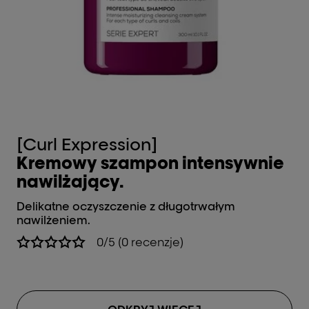
[Curl Expression]
[
Kremowy szampon intensywnie
M
nawilżający.
Naw
Delikatne oczyszczenie z długotrwałym
nawilżeniem.
0/5 (0 recenzje)