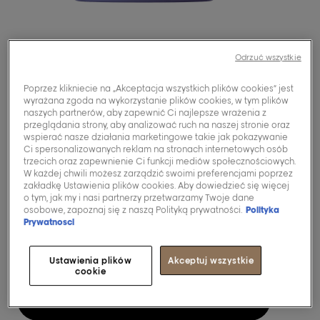
Odrzuć wszystkie
Poprzez klikniecie na „Akceptacja wszystkich plików cookies” jest
wyrażana zgoda na wykorzystanie plików cookies, w tym plików
Serie Expert
naszych partnerów, aby zapewnić Ci najlepsze wrażenia z
przeglądania strony, aby analizować ruch na naszej stronie oraz
[Blondifier]
wspierać nasze działania marketingowe takie jak pokazywanie
Ci spersonalizowanych reklam na stronach internetowych osób
Maska
trzecich oraz zapewnienie Ci funkcji mediów społecznościowych.
W każdej chwili możesz zarządzić swoimi preferencjami poprzez
rozświetlająca do
zakładkę Ustawienia plików cookies. Aby dowiedzieć się więcej
o tym, jak my i nasi partnerzy przetwarzamy Twoje dane
włosów blond i
osobowe, zapoznaj się z naszą Polityką prywatności.
Polityka
Prywatnosci
rozjaśnianych.
Ustawienia plików
Akceptuj wszystkie
cookie
Kup teraz