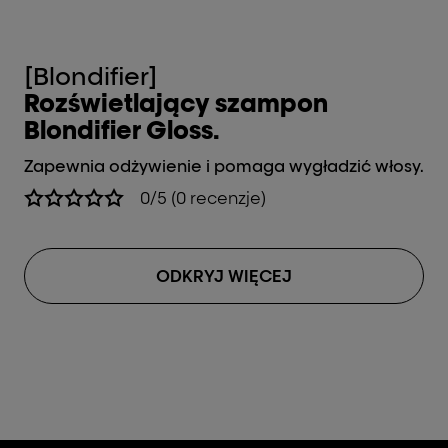
[Blondifier]
[B
Rozświetlający szampon
O
Blondifier Gloss.
e
Zapewnia odżywienie i pomaga wygładzić włosy.
Za
0/5 (0 recenzje)
ODKRYJ WIĘCEJ