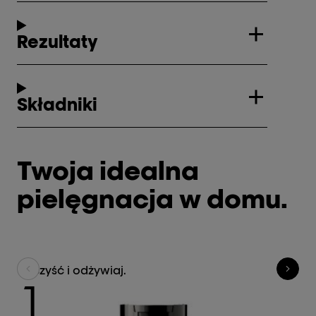
Rezultaty
Składniki
Twoja idealna
pielęgnacja w domu.
Oczyść i odżywiaj.
Ro
1