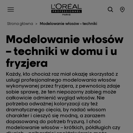
L'Oréal Professionnel Paris
Site Menu
Stor
Strona główna
>
Modelowanie włosów – techniki
Modelowanie włosów
– techniki w domu i u
fryzjera
Każdy, kto chociaż raz miał okazję skorzystać z
usługi profesjonalnego modelowania włosów
wykonywanej przez fryzjera, z pewnością zdaje
sobie sprawę, że ten niepozorny zabieg może
całkowicie odmienić wygląd włosów. Nie
potrzeba odważnej koloryzacji czy też
dramatycznego cięcia, by nadać włosom
charakter i cieszyć się modną, a zarazem
dopasowaną do potrzeb fryzurą. I choć
modelowanie włosów – krótkich, półdługich czy