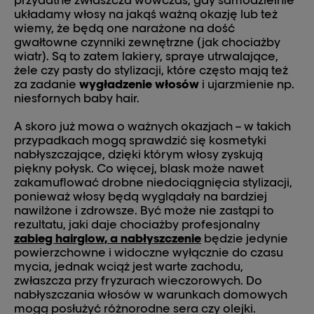
układamy włosy na jakąś ważną okazję lub też
wiemy, że będą one narażone na dość
gwałtowne czynniki zewnętrzne (jak chociażby
wiatr). Są to zatem lakiery, spraye utrwalające,
żele czy pasty do stylizacji, które często mają też
za zadanie
wygładzenie
włosów
i ujarzmienie np.
niesfornych baby hair.
A skoro już mowa o ważnych okazjach – w takich
przypadkach mogą sprawdzić się kosmetyki
nabłyszczające, dzięki którym włosy zyskują
piękny połysk. Co więcej, blask może nawet
zakamuflować drobne niedociągnięcia stylizacji,
ponieważ włosy będą wyglądały na bardziej
nawilżone i zdrowsze. Być może nie zastąpi to
rezultatu, jaki daje chociażby profesjonalny
zabieg hairglow, a nabłyszczenie
będzie jedynie
powierzchowne i widoczne wyłącznie do czasu
mycia, jednak wciąż jest warte zachodu,
zwłaszcza przy fryzurach wieczorowych. Do
nabłyszczania włosów w warunkach domowych
mogą posłużyć różnorodne sera czy olejki.