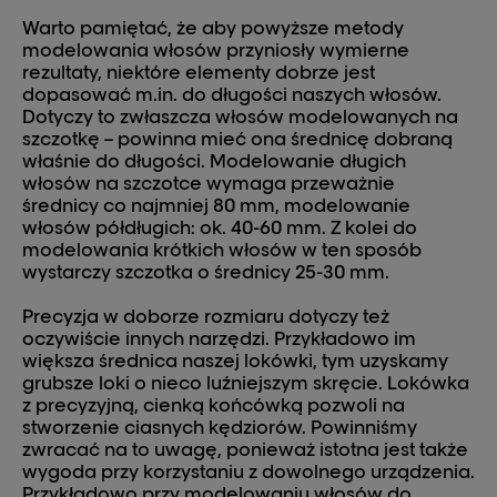
Warto pamiętać, że aby powyższe metody
modelowania włosów przyniosły wymierne
rezultaty, niektóre elementy dobrze jest
dopasować m.in. do długości naszych włosów.
Dotyczy to zwłaszcza włosów modelowanych na
szczotkę – powinna mieć ona średnicę dobraną
właśnie do długości. Modelowanie długich
włosów na szczotce wymaga przeważnie
średnicy co najmniej 80 mm, modelowanie
włosów półdługich: ok. 40-60 mm. Z kolei do
modelowania krótkich włosów w ten sposób
wystarczy szczotka o średnicy 25-30 mm.
Precyzja w doborze rozmiaru dotyczy też
oczywiście innych narzędzi. Przykładowo im
większa średnica naszej lokówki, tym uzyskamy
grubsze loki o nieco luźniejszym skręcie. Lokówka
z precyzyjną, cienką końcówką pozwoli na
stworzenie ciasnych kędziorów. Powinniśmy
zwracać na to uwagę, ponieważ istotna jest także
wygoda przy korzystaniu z dowolnego urządzenia.
Przykładowo przy modelowaniu włosów do