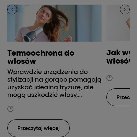
Jak wyd
Termoochrona do
włosów
włosów
Wprawdzie urządzenia do
stylizacji na gorąco pomagają
uzyskać idealną fryzurę, ale
mogą uszkodzić włosy,
Przeczyt
dlatego nie powinnaś
zapominać o dobrej
termoochronie. Jej zadaniem
jest zabezpieczenie włosów
Przeczytaj więcej
przed działaniem wysokiej