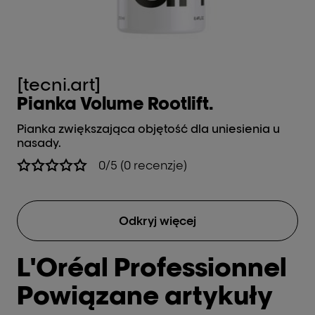
[tecni.art]
[t
Pianka Volume Rootlift.
P
Pianka zwiększająca objętość dla uniesienia u
Wy
nasady.
0/5 (0 recenzje)
Odkryj więcej
L'Oréal Professionnel
Powiązane artykuły