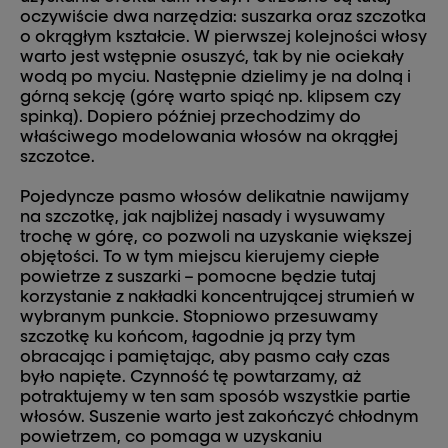
oczywiście dwa narzędzia: suszarka oraz szczotka
o okrągłym kształcie. W pierwszej kolejności włosy
warto jest wstępnie osuszyć, tak by nie ociekały
wodą po myciu. Następnie dzielimy je na dolną i
górną sekcję (górę warto spiąć np. klipsem czy
spinką). Dopiero później przechodzimy do
właściwego modelowania włosów na okrągłej
szczotce.
Pojedyncze pasmo włosów delikatnie nawijamy
na szczotkę, jak najbliżej nasady i wysuwamy
trochę w górę, co pozwoli na uzyskanie większej
objętości. To w tym miejscu kierujemy ciepłe
powietrze z suszarki – pomocne będzie tutaj
korzystanie z nakładki koncentrującej strumień w
wybranym punkcie. Stopniowo przesuwamy
szczotkę ku końcom, łagodnie ją przy tym
obracając i pamiętając, aby pasmo cały czas
było napięte. Czynność tę powtarzamy, aż
potraktujemy w ten sam sposób wszystkie partie
włosów. Suszenie warto jest zakończyć chłodnym
powietrzem, co pomaga w uzyskaniu