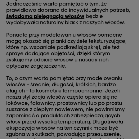
Jednocześnie warto pamiętać o tym, że
prawidłowo dobrana do indywidualnych potrzeb,
świadoma pielęgnacja włosów
będzie
wydobywała naturalny blask z naszych włosów.
Ponadto przy modelowaniu włosów pomocne
mogą okazać się pianki czy żele teksturyzujące,
które np. wspaniale podkreślają skręt, ale też
spraye dodające objętości, dzięki którym
zyskujemy odbicie włosów u nasady i ich
optyczne zagęszczenie.
To, o czym warto pamiętać przy modelowaniu
włosów – średniej długości, krótkich, bardzo
długich – to kosmetyki termoochronne. Jeżeli
nasza stylizacja włosów często opiera się na
lokówce, falownicy, prostownicy lub po prostu
suszarce z ciepłym nawiewem, nie powinniśmy
zapominać o produktach zabezpieczających
włosy przed wysoką temperaturą. Długotrwała
ekspozycja włosów na ten czynnik może być
zgubna w skutkach, powodując przesuszenie,