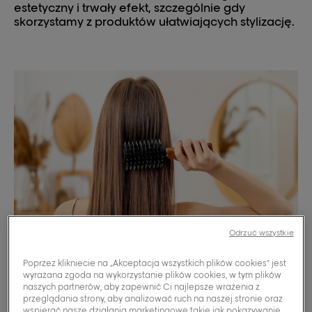
estetyczny i trwały efekt, szczególnie gdy
skorzystamy z produktów ułatwiających stylizację.
Odrzuć wszystkie
Poprzez klikniecie na „Akceptacja wszystkich plików cookies” jest
wyrażana zgoda na wykorzystanie plików cookies, w tym plików
naszych partnerów, aby zapewnić Ci najlepsze wrażenia z
przeglądania strony, aby analizować ruch na naszej stronie oraz
wspierać nasze działania marketingowe takie jak pokazywanie