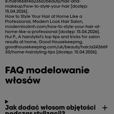
e7f0e9668f4a236a/beauty/hair-and-
makeup/how-to-style-your-hair [dostęp:
15.04.2026].
How to Style Your Hair at Home Like a
Professional, Modern Look Hair Salon,
modernlooknh.com/how-to-style-your-hair-at-
home-like-a-professional [dostęp: 15.04.2026].
Hui P., A hairstylist's top tips and tricks for salon
results at home, Good Housekeeping,
goodhousekeeping.com/uk/beauty/hair/a242669
30/home-hairstyling-tips [dostęp: 15.04.2026].
FAQ modelowanie
włosów
Jak dodać włosom objętości
podczas stylizacji?