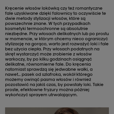
Kręcenie włosów lokówką czy też romantyczne
fale uzyskiwane dzięki falownicy to oczywiście te
dwie metody stylizacji włosów, które są
powszechnie znane. W tych przypadkach
kosmetyki termoochronne są absolutnie
niezbędne. Przy włosach delikatnych lub po prostu
w momencie, w którym chcemy nieco ograniczyć
stylizację na gorąco, warto jest rozważyć loki i fale
bez użycia ciepła. Przy włosach podatnych na
skręt wystarczyć może zrobienie z włosów
warkoczy, by po kilku godzinach osiągnąć
delikatne, równomierne fale. Do kręcenia
natomiast sprawdzą się jedwabne wałki, a
nawet… pasek od szlafroka, wokół którego
możemy owinąć pasma włosów i również
pozostawić na jakiś czas, by powstały loki. Takie
proste, efektowne fryzury można później
wykończyć sprayem utrwalającym.