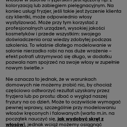
koloryzacją lub zabiegiem pielęgnacyjnym. Na
koniec usługi fryzjer, jeśli takie jest życzenie klienta
czy klientki, może odpowiednio włosy
wystylizować. Może przy tym korzystać z
profesjonalnych urządzeń, wysokiej jakości
kosmetyków i przede wszystkim: swojego
doświadczenia oraz wiedzy zdobytej podczas
szkolenia. To właśnie dlatego modelowanie w
salonie nierzadko robi na nas duże wrażenie –
efekt potrafi utrzymywać się długo, w dodatku
pozwala nam spojrzeć na swoje włosy w zupełnie
nowym świetle.>
Nie oznacza to jednak, że w warunkach
domowych nie możemy zrobić nic, by chociaż
częściowo odtworzyć rezultat uzyskany przez
fryzjera lub po prostu: dbać o wygląd naszej
fryzury na co dzień. Może to oczywiście wymagać
pewnej wprawy, szczególnie przy modelowaniu
włosów kręconych i falowanych (warto m.in. na
początek nauczyć się,
jak wydobyć skręt z
włosów
), jednak wciąż możemy osiągnąć