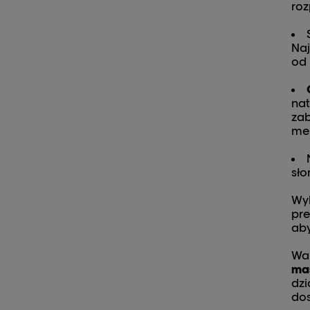
roz
Naj
od
nat
zab
me
sło
Wyb
pre
aby
War
ma
dzi
dos