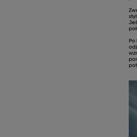
Zwr
sty
Jeś
poł
Po 
odż
wzm
pon
po