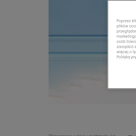
Poprzez kl
plików coo
przeglądan
marketingo
osób trzec
zarządzić 
więcej o t
Polityką pr