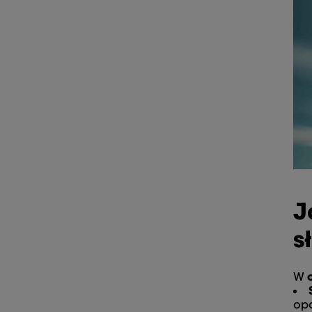
J
s
W
opa