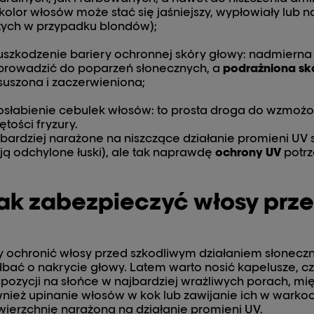
kolor włosów może stać się jaśniejszy, wypłowiały lub 
tych w przypadku blondów);
uszkodzenie bariery ochronnej skóry głowy: nadmierna
prowadzić do poparzeń słonecznych, a
podrażniona sk
uszona i zaczerwieniona;
osłabienie cebulek włosów: to prosta droga do wzmożo
ętości fryzury.
bardziej narażone na niszczące działanie promieni U
ą odchylone łuski), ale tak naprawdę
ochrony UV
potrz
ak zabezpieczyć włosy prz
 ochronić włosy przed szkodliwym działaniem słoneczn
bać o nakrycie głowy. Latem warto nosić kapelusze, cza
pozycji na słońce w najbardziej wrażliwych porach, mi
nież upinanie włosów w kok lub zawijanie ich w warkoc
ierzchnię narażoną na działanie promieni UV.