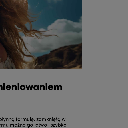
omieniowaniem
 płynną formułę, zamkniętą w
emu można go łatwo i szybko