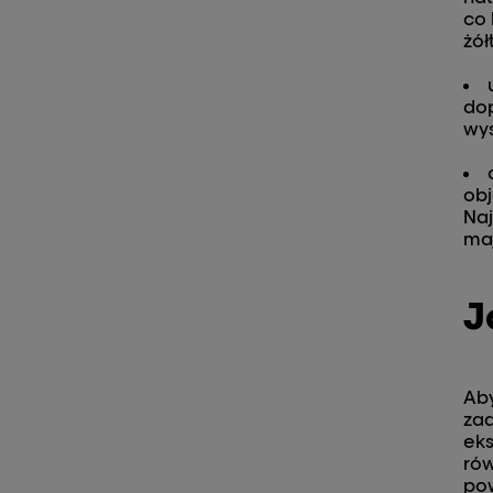
co 
żół
do
wys
obj
Naj
maj
J
Aby
zad
eks
rów
pow