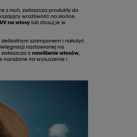
e z nich, zwłaszcza produkty do
ększający wrażliwość na słońce.
UV na włosy
lub stosuj je w
y delikatnym szamponem i nałożyć
ielęgnacji nastawionej na
j zwłaszcza o
nawilżenie włosów
,
e narażone na wysuszenie i