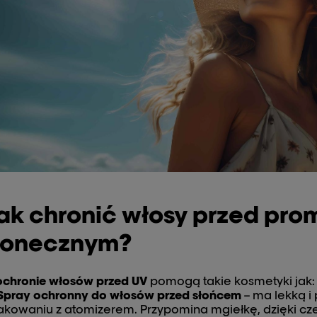
ak chronić włosy przed pr
łonecznym?
ochronie włosów przed UV
pomogą takie kosmetyki jak:
Spray ochronny do włosów przed słońcem
– ma lekką i
kowaniu z atomizerem. Przypomina mgiełkę, dzięki cz