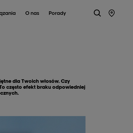
ązania
O nas
Porady
Store Lo
jętne dla Twoich włosów. Czy
? To często efekt braku odpowiedniej
ecznych.