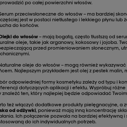
prowadzić po całej powierzchni włosów.
Serum przeciwsłoneczne do włosów – ma bardziej skonc
częściej jest w postaci nietłustego i lekkiego płynu lub 
 ucha do końców.
Olejki do włosów
– mają bogatą, często tłustszą od seru
uralne oleje, takie jak arganowy, kokosowy i jojoba. Tw
ezpieczającą przed promieniowaniem słonecznym, utra
chanicznymi.
Naturalne oleje do włosów – mogą również wykazywać
ńcem. Najlepszym przykładem jest olej z pestek malin, m
ór odpowiedniej formy kosmetyku zależy od typu i kon
ferencji dotyczących aplikacji i efektu. Wypróbuj różne
 znaleźć ten, który najlepiej będzie odpowiadać Twoi
to też włączyć dodatkowe produkty pielęgnacyjne, a 
ska od odżywki
, ponieważ mają inną koncentrację skł
ałania. Ich połączenie pozwala na bardziej efektywną 
tosowaną do ich indywidualnych potrzeb.