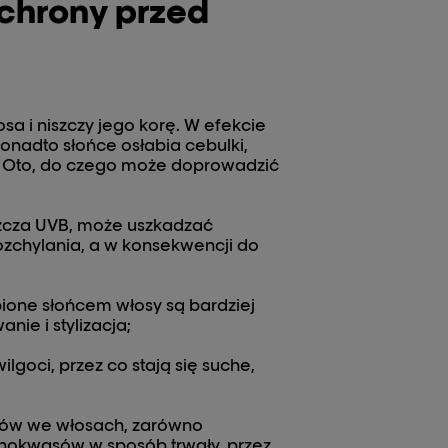
chrony przed
a i niszczy jego korę. W efekcie
 Ponadto słońce osłabia cebulki,
o. Oto, do czego może doprowadzić
szcza UVB, może uszkadzać
rozchylania, a w konsekwencji do
ione słońcem włosy są bardziej
ie i stylizacja;
goci, przez co stają się suche,
ntów we włosach, zarówno
inokwasów w sposób trwały, przez