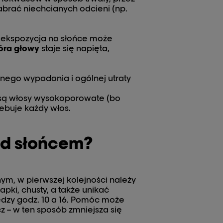
nabrać niechcianych odcieni (np.
 ekspozycja na słońce może
óra głowy
staje się napięta,
nego wypadania i ogólnej utraty
V są włosy wysokoporowate (bo
ebuje każdy włos.
ed słońcem?
ym, w pierwszej kolejności należy
pki, chusty, a także unikać
ędzy godz. 10 a 16. Pomóc może
z – w ten sposób zmniejsza się