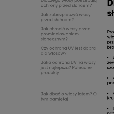
Dlaczego włosy potrzebują
D
ochrony przed słońcem?
s
Jak zabezpieczyć włosy
przed słońcem?
Jak chronić włosy przed
Pro
promieniowaniem
wło
słonecznym?
prz
br
Czy ochrona UV jest dobra
dla włosów?
Jaka ochrona UV na włosy
zew
jest najlepsza? Polecane
szo
produkty
pod
Jak dbać o włosy latem? O
kru
tym pamiętaj
nat