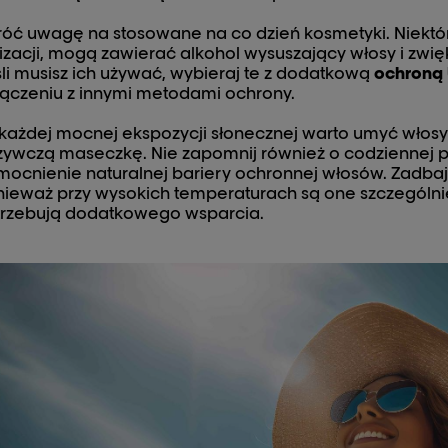
óć uwagę na stosowane na co dzień kosmetyki. Niektór
lizacji, mogą zawierać alkohol wysuszający włosy i zwi
li musisz ich używać, wybieraj te z dodatkową
ochroną 
ączeniu z innymi metodami ochrony.
każdej mocnej ekspozycji słonecznej warto umyć włos
ywczą maseczkę. Nie zapomnij również o codziennej p
ocnienie naturalnej bariery ochronnej włosów. Zadba
ieważ przy wysokich temperaturach są one szczególni
trzebują dodatkowego wsparcia.