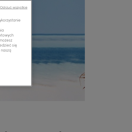
Odrzuć wszystkie
ykorzystanie
nia
netowych
 możesz
edzieć się
z naszą