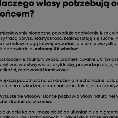
laczego włosy potrzebują o
łońcem?
mieniowanie słoneczne powoduje odchylenie łusek włos
sy tracą połysk, elastyczność, blakną i stają się suche.
ez co włosy mogą łatwiej wypadać, ale to nie wszystk
ak odpowiedniej
ochrony UV włosów
:
uszkodzenie struktury włosa: promieniowanie UV, zwła
nętrzną warstwę włosa, czyli łuskę, prowadząc do jej 
rstkości, matowości i łamliwości;
większa podatność na uszkodzenia mechaniczne: osłab
atne na uszkodzenia mechaniczne, takie jak rozczesywan
wysuszenie włosów: słońce pozbawia włosy naturalnej wil
che i trudne do ułożenia;
blaknięcie koloru: może dojść do utleniania się pigme
uralnych, jak i farbowanych, a nawet do niszczenia am