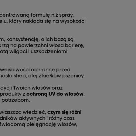
entrowaną formułę niż spray.
żelu, który nakłada się na wysokości
m, konsystencję, a ich bazą są
orzą na powierzchni włosa barierę,
tą wilgoci i uszkodzeniami
 właściwości ochronne przed
asło shea, olej z kiełków pszenicy.
dycji Twoich włosów oraz
 produkty z
ochroną UV do włosów
,
m potrzebom.
zwłaszcza wiedzieć,
czym się różni
adników aktywnych i różny czas
i świadomą pielęgnację włosów,