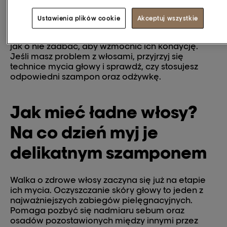
Ustawienia plików cookie
Akceptuj wszystkie
Piękne włosy wymagają odpowiedniego
traktowania na co dzień. Trzeba więc wiedzieć,
jak o nie zadbać, aby wzmocnić ich kondycję.
Jeśli masz problem z włosami, przyjrzyj się
technice mycia głowy i sprawdź, czy stosujesz
odpowiedni szampon oraz odżywkę.
Jak mieć ładne włosy?
Na co dzień myj je
delikatnym szamponem
Walka o zdrowe włosy zaczyna się już na etapie
ich mycia. Oczyszczanie skóry głowy to jeden z
najważniejszych zabiegów pielęgnacyjnych.
Pomaga pozbyć się nadmiaru sebum oraz
osadów pozostawionych między innymi przez