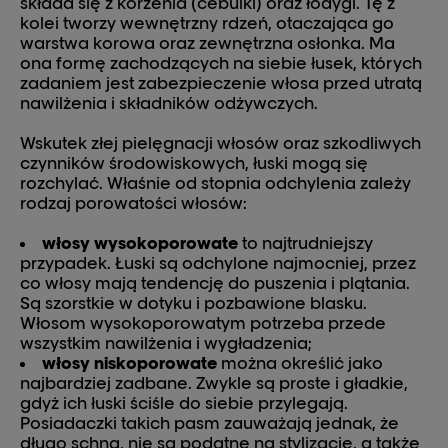
składa się z korzenia (cebulki) oraz łodygi. Tę z
kolei tworzy wewnętrzny rdzeń, otaczająca go
warstwa korowa oraz zewnętrzna osłonka. Ma
ona formę zachodzących na siebie łusek, których
zadaniem jest zabezpieczenie włosa przed utratą
nawilżenia i składników odżywczych.
Wskutek złej pielęgnacji włosów oraz szkodliwych
czynników środowiskowych, łuski mogą się
rozchylać. Właśnie od stopnia odchylenia zależy
rodzaj porowatości włosów:
włosy wysokoporowate
to najtrudniejszy
przypadek. Łuski są odchylone najmocniej, przez
co włosy mają tendencję do puszenia i plątania.
Są szorstkie w dotyku i pozbawione blasku.
Włosom wysokoporowatym potrzeba przede
wszystkim nawilżenia i wygładzenia;
włosy niskoporowate
można określić jako
najbardziej zadbane. Zwykle są proste i gładkie,
gdyż ich łuski ściśle do siebie przylegają.
Posiadaczki takich pasm zauważają jednak, że
długo schną, nie są podatne na stylizację, a także