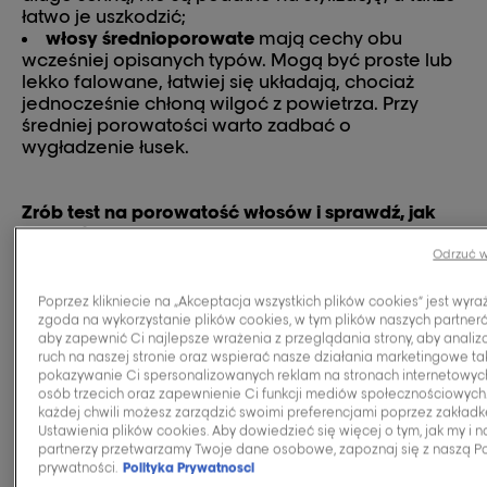
łatwo je uszkodzić;
włosy średnioporowate
mają cechy obu
wcześniej opisanych typów. Mogą być proste lub
lekko falowane, łatwiej się układają, chociaż
jednocześnie chłoną wilgoć z powietrza. Przy
średniej porowatości warto zadbać o
wygładzenie łusek.
Zrób test na porowatość włosów i sprawdź, jak
zadbać o ich kondycję>>
Odrzuć w
Poprzez klikniecie na „Akceptacja wszystkich plików cookies” jest wyr
zgoda na wykorzystanie plików cookies, w tym plików naszych partner
aby zapewnić Ci najlepsze wrażenia z przeglądania strony, aby anali
Prawidłowa pielęgnacja
ruch na naszej stronie oraz wspierać nasze działania marketingowe tak
pokazywanie Ci spersonalizowanych reklam na stronach internetowyc
ma znaczenie – co
osób trzecich oraz zapewnienie Ci funkcji mediów społecznościowych
każdej chwili możesz zarządzić swoimi preferencjami poprzez zakładk
zrobić, żeby mieć ładne
Ustawienia plików cookies. Aby dowiedzieć się więcej o tym, jak my i n
partnerzy przetwarzamy Twoje dane osobowe, zapoznaj się z naszą Po
prywatności.
Polityka Prywatnosci
włosy?