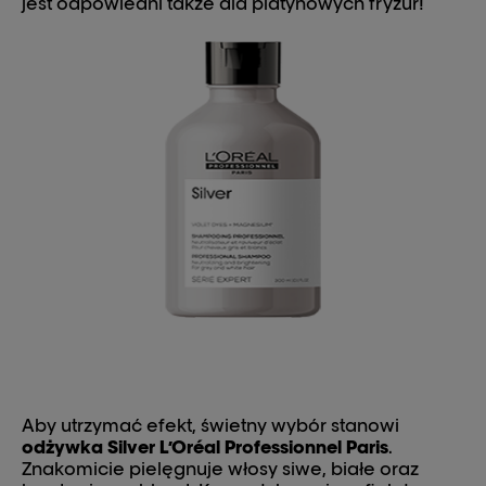
jest odpowiedni także dla platynowych fryzur!
Aby utrzymać efekt, świetny wybór stanowi
odżywka Silver L’Oréal Professionnel Paris
.
Znakomicie pielęgnuje włosy siwe, białe oraz