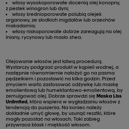
włosy wysokoporowate docenią olej konopny,
z pestek winogron lub dyni;
włosy średnioporowate polubią olejek
arganowy, ze słodkich migdałów lub orzechów
makadamia;
włosy niskoporowate dobrze zareagują na olej
lniany, rycynowy lub masło shea.
Olejowanie włosów jest łatwą procedurą.
Wystarczy podgrzać produkt w kąpieli wodnej, a
następnie równomiernie nałożyć go na pasma
pędzelkiem i pozostawić na kilka godzin. Przed
zmyciem warto zastosować odżywkę lub maskę
emolientową lub humektantowo-emolientową, by
zemulgować olej. Dobrze sprawdzi się
Maska Liss
Unlimited
, która wspiera w wygładzaniu włosów z
tendencją do puszenia. Na koniec należy
dokładnie umyć głowę, by usunąć resztki, które
mogły pozostać na włosach. Taki zabieg
przywraca blask i miękkość włosom.