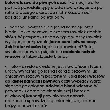
kolor włosów do piwnych oczu
i karnacji, warto
poznać pozostałe typy urody, nawiązujące do pór
roku. Dlaczego akurat do nich? Każda z pór
posiada unikalną paletę barw:
wiosna – wyróżnia się jasną karnacją oraz
bladą i lekko beżową, a czasem również złocistą
skórą. W przypadku osób w typie wiosny również
występuje połączenie
jasna cera i piwne oczy.
Jaki kolor włosów
będzie odpowiedni? Tutaj
świetnie sprawdzą się ciepłe
odcienie rudych
włosów
, a także złociste blondy.
lato – często określane jest słowiańskim typem
urody. Wyróżnia go jasna skóra z beżowym lub
chłodnym różowym podtonem.
Jaki kolor włosów
do jasnej karnacji i piwnych oczu
wybrać? Warto
sięgnąć po chłodne
odcienie blond włosów
. W
przypadku odrobinę ciemniejszej i bardziej
oliwkowej karnacji przy piwnych oczach
doskonale sprawdzą się chłodniejsze, ciemne
brązy, a nawet czerń;