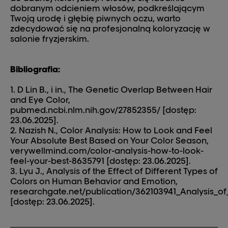
dobranym odcieniem włosów, podkreślającym
Twoją urodę i głębię piwnych oczu, warto
zdecydować się na profesjonalną koloryzację w
salonie fryzjerskim.
Bibliografia:
D Lin B., i in., The Genetic Overlap Between Hair
and Eye Color,
pubmed.ncbi.nlm.nih.gov/27852355/ [dostęp:
23.06.2025].
Nazish N., Color Analysis: How to Look and Feel
Your Absolute Best Based on Your Color Season,
verywellmind.com/color-analysis-how-to-look-
feel-your-best-8635791 [dostęp: 23.06.2025].
Lyu J., Analysis of the Effect of Different Types of
Colors on Human Behavior and Emotion,
researchgate.net/publication/362103941_Analysis_
[dostęp: 23.06.2025].