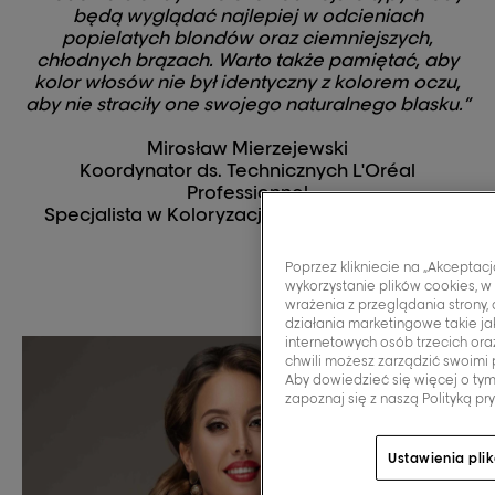
będą wyglądać najlepiej w odcieniach
popielatych blondów oraz ciemniejszych,
chłodnych brązach. Warto także pamiętać, aby
kolor włosów nie był identyczny z kolorem oczu,
aby nie straciły one swojego naturalnego blasku.”
Mirosław Mierzejewski
Koordynator ds. Technicznych L'Oréal
Professionnel
Specjalista w Koloryzacji i Pielęgnacji włosów
Poprzez klikniecie na „Akceptac
wykorzystanie plików cookies, w
wrażenia z przeglądania strony,
działania marketingowe takie j
internetowych osób trzecich or
chwili możesz zarządzić swoimi 
Aby dowiedzieć się więcej o tym
zapoznaj się z naszą Polityką pr
Ustawienia pli