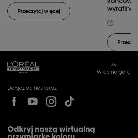
końcówek
wyrafino
Przeczytaj więcej
odświeżen
niewielka
której mo
lekkości 
Przeczyt
charakte
radykalne
nasady. 
końcówek
Wróć na górę
możliwość
pozwala 
Dołącz do nas teraz:
rozjaśnie
wyrazist
kolorysty
stworzeni
tonalnych
Odkryj naszą wirtualną
struktury 
przymiarkę koloru