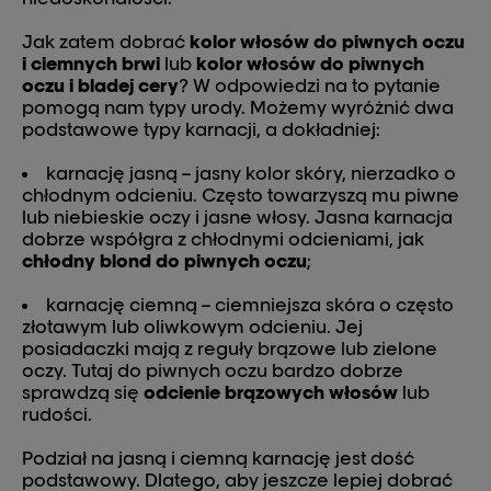
Jak zatem dobrać
kolor włosów do piwnych oczu
i ciemnych brwi
lub
kolor włosów do piwnych
oczu i bladej cery
? W odpowiedzi na to pytanie
pomogą nam typy urody. Możemy wyróżnić dwa
podstawowe typy karnacji, a dokładniej:
karnację jasną – jasny kolor skóry, nierzadko o
chłodnym odcieniu. Często towarzyszą mu piwne
lub niebieskie oczy i jasne włosy. Jasna karnacja
dobrze współgra z chłodnymi odcieniami, jak
chłodny blond do piwnych oczu
;
karnację ciemną – ciemniejsza skóra o często
złotawym lub oliwkowym odcieniu. Jej
posiadaczki mają z reguły brązowe lub zielone
oczy. Tutaj do piwnych oczu bardzo dobrze
sprawdzą się
odcienie brązowych włosów
lub
rudości.
Podział na jasną i ciemną karnację jest dość
podstawowy. Dlatego, aby jeszcze lepiej dobrać