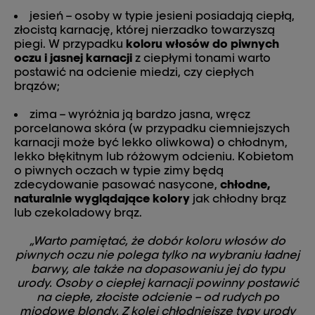
jesień – osoby w typie jesieni posiadają ciepłą,
złocistą karnację, której nierzadko towarzyszą
piegi. W przypadku
koloru włosów do piwnych
oczu i jasnej karnacji
z ciepłymi tonami warto
postawić na odcienie miedzi, czy ciepłych
brązów;
zima – wyróżnia ją bardzo jasna, wręcz
porcelanowa skóra (w przypadku ciemniejszych
karnacji może być lekko oliwkowa) o chłodnym,
lekko błękitnym lub różowym odcieniu. Kobietom
o piwnych oczach w typie zimy będą
zdecydowanie pasować nasycone,
chłodne,
naturalnie wyglądające kolory
jak chłodny brąz
lub czekoladowy brąz.
„Warto pamiętać, że dobór koloru włosów do
piwnych oczu nie polega tylko na wybraniu ładnej
barwy, ale także na dopasowaniu jej do typu
urody. Osoby o ciepłej karnacji powinny postawić
na ciepłe, złociste odcienie – od rudych po
miodowe blondy. Z kolei chłodniejsze typy urody