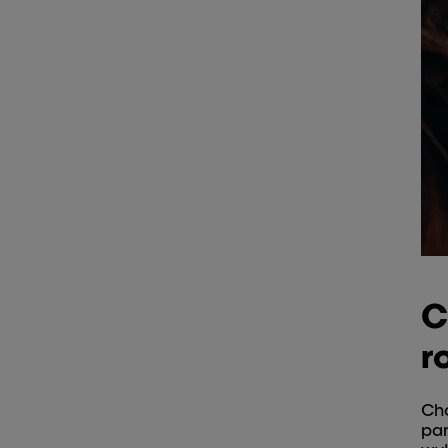
C
r
Cho
pam