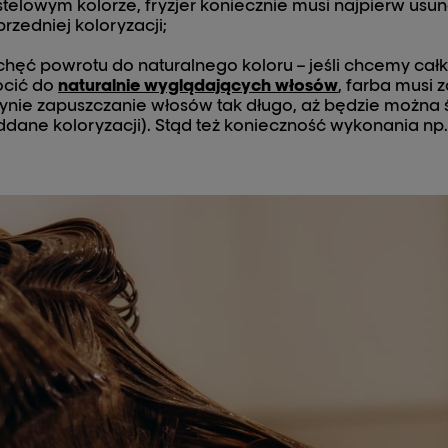
telowym kolorze, fryzjer koniecznie musi najpierw usu
rzedniej koloryzacji;
chęć powrotu do naturalnego koloru – jeśli chcemy całk
ócić do
naturalnie wyglądających włosów
, farba musi 
ynie zapuszczanie włosów tak długo, aż będzie można śc
dane koloryzacji). Stąd też konieczność wykonania np.