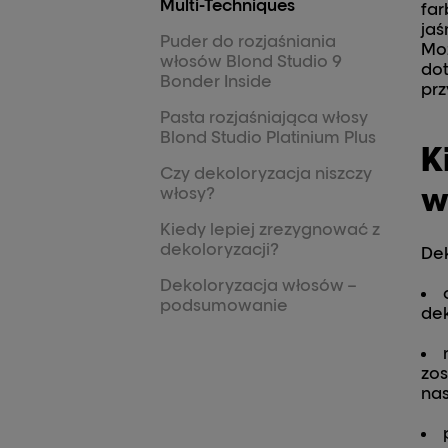
Multi-Techniques
far
jaś
Puder do rozjaśniania
Moż
włosów Blond Studio 9
dot
Bonder Inside
prz
Pasta rozjaśniająca włosy
Blond Studio Platinium Plus
K
Czy dekoloryzacja niszczy
w
włosy?
Kiedy lepiej zrezygnować z
dekoloryzacji?
Dek
Dekoloryzacja włosów –
podsumowanie
dek
zos
nas