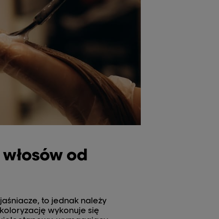
a włosów od
aśniacze, to jednak należy
ekoloryzację wykonuje się