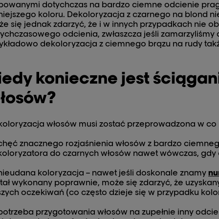
bowanymi dotychczas na bardzo ciemne odcienie pragn
niejszego koloru. Dekoloryzacja z czarnego na blond ni
e się jednak zdarzyć, że i w innych przypadkach nie ob
ychczasowego odcienia, zwłaszcza jeśli zamarzyliśmy
ykładowo dekoloryzacja z ciemnego brązu na rudy ta
iedy konieczne jest ściągani
łosów?
oloryzacja włosów musi zostać przeprowadzona w co n
chęć znacznego rozjaśnienia włosów z bardzo ciemnego
oloryzatora do czarnych włosów nawet wówczas, gdy 
nieudana koloryzacja – nawet jeśli doskonale znamy
nu
tał wykonany poprawnie, może się zdarzyć, że uzyskany
zych oczekiwań (co często dzieje się w przypadku kolo
potrzeba przygotowania włosów na zupełnie inny odcień