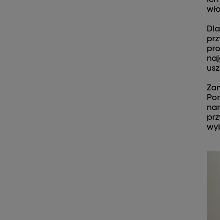
wło
Dla
prz
pro
na
usz
Zam
Por
na
prz
wyb