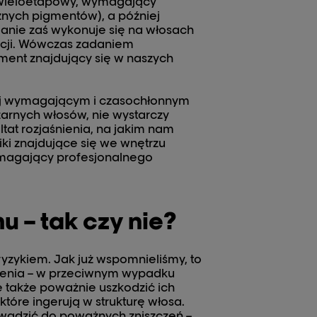
 wieloetapowy, wymagający
cznych pigmentów), a później
ianie zaś wykonuje się na włosach
acji. Wówczas zadaniem
igment znajdujący się w naszych
ziej wymagającym i czasochłonnym
zarnych włosów, nie wystarczy
ltat rozjaśnienia, na jakim nam
ki znajdujące się we wnętrzu
ymagający profesjonalnego
 – tak czy nie?
yzykiem. Jak już wspomnieliśmy, to
zenia – w przeciwnym wypadku
le także poważnie uszkodzić ich
które ingerują w strukturę włosa.
wadzić do poważnych zniszczeń –