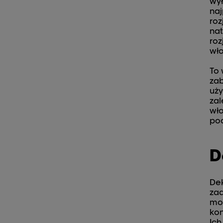
wył
naj
roz
nat
roz
wło
To 
zab
uży
zal
wł
pod
D
Dek
za
mo
kon
Ich