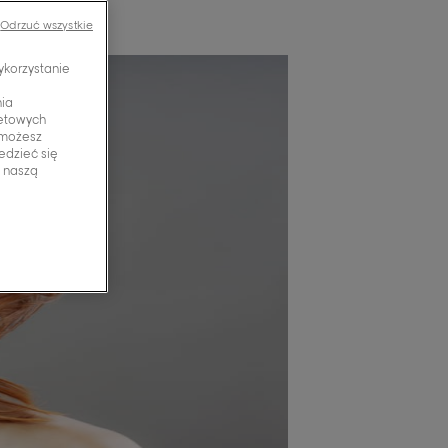
Odrzuć wszystkie
ykorzystanie
nia
netowych
 możesz
edzieć się
z naszą