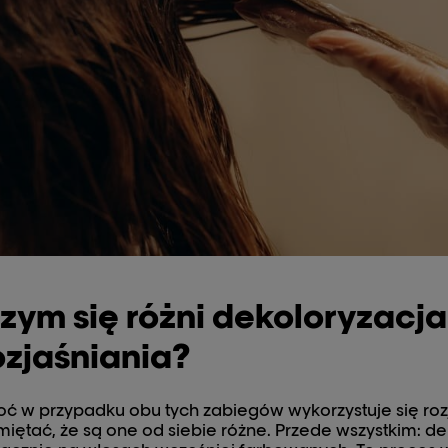
zym się różni dekoloryzacj
ozjaśniania?
ć w przypadku obu tych zabiegów wykorzystuje się rozj
iętać, że są one od siebie różne. Przede wszystkim: d