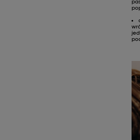
pas
pop
wr
jed
pod