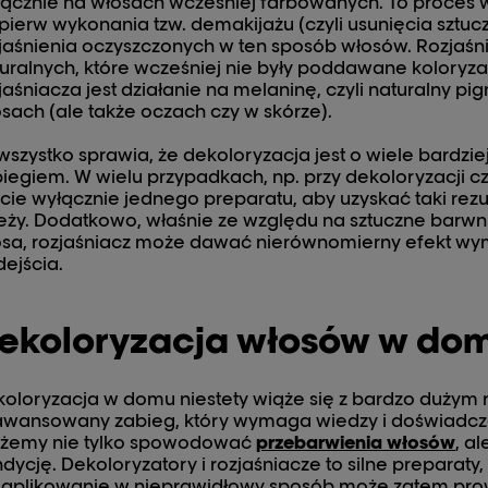
ącznie na włosach wcześniej farbowanych. To proces
pierw wykonania tzw. demakijażu (czyli usunięcia sztu
jaśnienia oczyszczonych w ten sposób włosów. Rozjaśn
uralnych, które wcześniej nie były poddawane koloryz
jaśniacza jest działanie na melaninę, czyli naturalny p
sach (ale także oczach czy w skórze).
wszystko sprawia, że dekoloryzacja jest o wiele bard
iegiem. W wielu przypadkach, np. przy dekoloryzacji c
cie wyłącznie jednego preparatu, aby uzyskać taki rezu
eży. Dodatkowo, właśnie ze względu na sztuczne barwni
osa, rozjaśniacz może dawać nierównomierny efekt w
ejścia.
ekoloryzacja włosów w domu
oloryzacja w domu niestety wiąże się z bardzo dużym r
awansowany zabieg, który wymaga wiedzy i doświadc
żemy nie tylko spowodować
przebarwienia włosów
, a
dycję. Dekoloryzatory i rozjaśniacze to silne preparaty, 
 aplikowanie w nieprawidłowy sposób może zatem pro