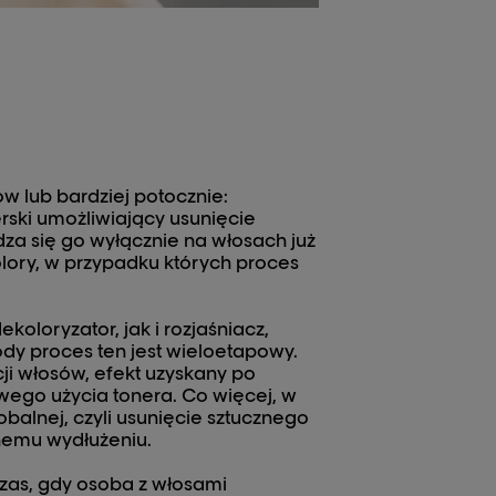
 lub bardziej potocznie:
erski umożliwiający usunięcie
za się go wyłącznie na włosach już
lory, w przypadku których proces
oloryzator, jak i rozjaśniacz,
ody proces ten jest wieloetapowy.
i włosów, efekt uzyskany po
ego użycia tonera. Co więcej, w
balnej, czyli usunięcie sztucznego
znemu wydłużeniu.
zas, gdy osoba z włosami