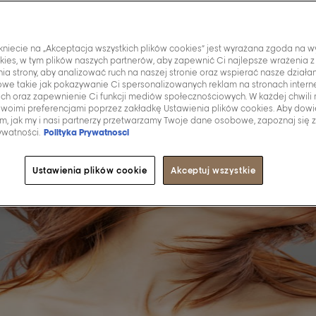
ikniecie na „Akceptacja wszystkich plików cookies” jest wyrażana zgoda na w
kies, w tym plików naszych partnerów, aby zapewnić Ci najlepsze wrażenia z
ia strony, aby analizować ruch na naszej stronie oraz wspierać nasze działa
we takie jak pokazywanie Ci spersonalizowanych reklam na stronach inter
ich oraz zapewnienie Ci funkcji mediów społecznościowych. W każdej chwili
swoimi preferencjami poprzez zakładkę Ustawienia plików cookies. Aby dowi
ym, jak my i nasi partnerzy przetwarzamy Twoje dane osobowe, zapoznaj się 
ywatności.
Polityka Prywatnosci
Ustawienia plików cookie
Akceptuj wszystkie