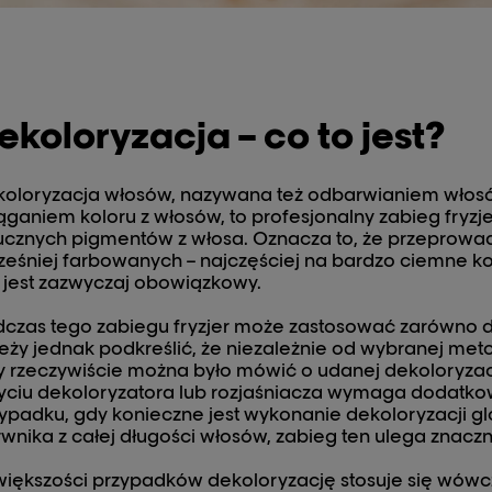
ekoloryzacja – co to jest?
oloryzacja włosów, nazywana też odbarwianiem włosów
ąganiem koloru z włosów, to profesjonalny zabieg fryzj
ucznych pigmentów z włosa. Oznacza to, że przeprowad
eśniej farbowanych – najczęściej na bardzo ciemne ko
 jest zazwyczaj obowiązkowy.
czas tego zabiegu fryzjer może zastosować zarówno dek
eży jednak podkreślić, że niezależnie od wybranej met
 rzeczywiście można było mówić o udanej dekoloryzacj
ciu dekoloryzatora lub rozjaśniacza wymaga dodatkow
ypadku, gdy konieczne jest wykonanie dekoloryzacji glo
wnika z całej długości włosów, zabieg ten ulega znac
iększości przypadków dekoloryzację stosuje się wówc