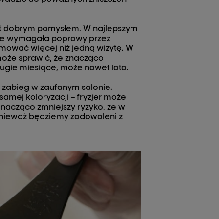
byt dobrym pomysłem. W najlepszym
zie wymagała poprawy przez
jmować więcej niż jedną wizytę. W
oże sprawić, że znacząco
ługie miesiące, może nawet lata.
 zabieg w zaufanym salonie.
 samej koloryzacji – fryzjer może
 znacząco zmniejszy ryzyko, że w
ponieważ będziemy zadowoleni z