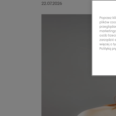
22.07.2026
Poprzez kl
plików coo
przeglądan
marketingo
osób trzec
zarządzić 
więcej o t
Polityką pr