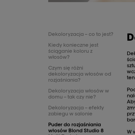
Dekoloryzacja – co to jest?
D
Kiedy konieczne jest
ściąganie koloru z
Dek
włosów?
ści
szt
Czym się różni
wcz
dekoloryzacja włosów od
ten
rozjaśniania?
Pod
Dekoloryzacja włosów w
nal
domu – tak czy nie?
Aby
Dekoloryzacja – efekty
zmy
zabiegu w salonie
prz
bar
Puder do rozjaśniania
włosów Blond Studio 8
W w